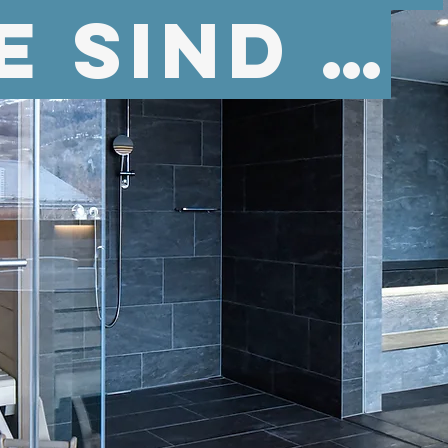
e sind …